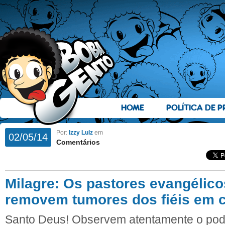
HOME
POLÍTICA DE P
Por:
Izzy Lulz
em
02/05/14
Comentários
Milagre: Os pastores evangélic
removem tumores dos fiéis em c
Santo Deus! Observem atentamente o pod