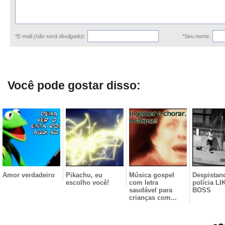
*E-mail
(não será divulgado)
:
*Seu nome:
Você pode gostar disso:
Amor verdadeiro
Pikachu, eu
Música gospel
Despistan
escolho você!
com letra
polícia LI
saudável para
BOSS
crianças com...