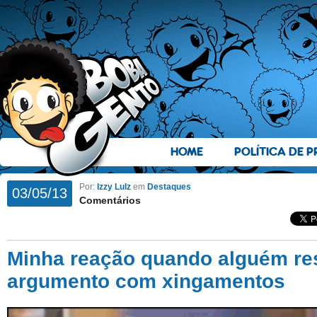
HOME
POLÍTICA DE P
Por:
Izzy Lulz
em
Destaques
03/05/13
Comentários
Minha reação quando alguém r
argumento com xingamentos