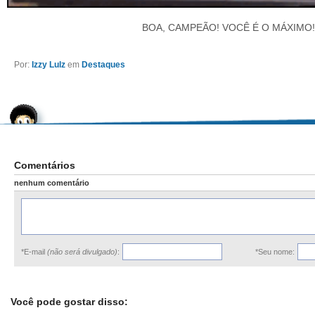
BOA, CAMPEÃO! VOCÊ É O MÁXIMO!
Por:
Izzy Lulz
em
Destaques
Comentários
nenhum comentário
*E-mail
(não será divulgado)
:
*Seu nome:
Você pode gostar disso: