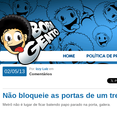
HOME
POLÍTICA DE P
Por:
Izzy Lulz
em
02/05/13
Comentários
Não bloqueie as portas de um t
Metrô não é lugar de ficar batendo papo parado na porta, galera.