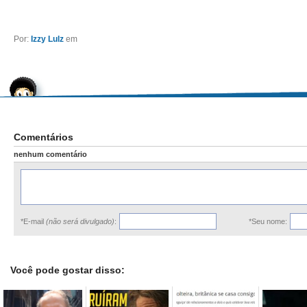
Por:
Izzy Lulz
em
Comentários
nenhum comentário
*E-mail
(não será divulgado)
:
*Seu nome:
Você pode gostar disso: