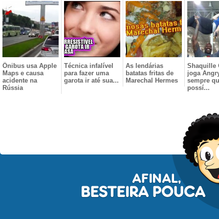
Ônibus usa Apple
Técnica infalível
As lendárias
Shaquille 
Maps e causa
para fazer uma
batatas fritas de
joga Angr
acidente na
garota ir até sua...
Marechal Hermes
sempre q
Rússia
possí...