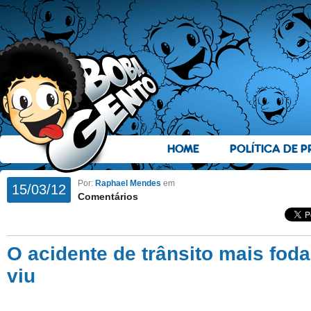
HOME
POLÍTICA DE P
Por:
Raphael Mendes
em
15/03/12
Comentários
O acidente de trânsito mais foda
viu