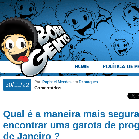
HOME
POLÍTICA DE P
Por:
Raphael Mendes
em
Destaques
30/11/22
Comentários
Qual é a maneira mais segura
encontrar uma garota de pro
de Janeiro ?