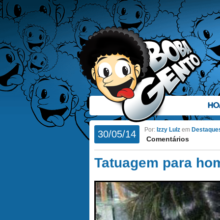
HO
Por:
Izzy Lulz
em
Destaque
30/05/14
Comentários
Tatuagem para hom