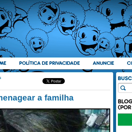
ME
POLÍTICA DE PRIVACIDADE
ANUNCIE
C
s
enagear a familha
BLO
(POR