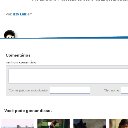
Por:
Izzy Lulz
em
Comentários
nenhum comentário
*E-mail
(não será divulgado)
:
*Seu nome:
Você pode gostar disso: