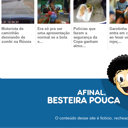
Motorista de
Era só pra ser
Policias que
Garotinha
caminhão
uma apresentação
fazem a
entra em 
desviando de
normal se a bola
segurança da
ao levar 
zumbi na Rússia
e...
Copa ganham
injeç...
almo...
O conteúdo desse site é fictício, reche