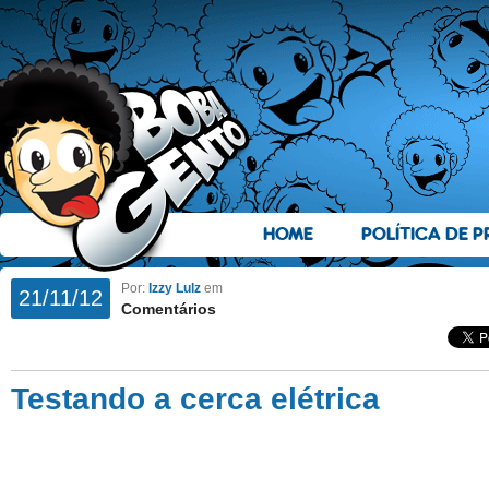
HOME
POLÍTICA DE P
Por:
Izzy Lulz
em
21/11/12
Comentários
Testando a cerca elétrica