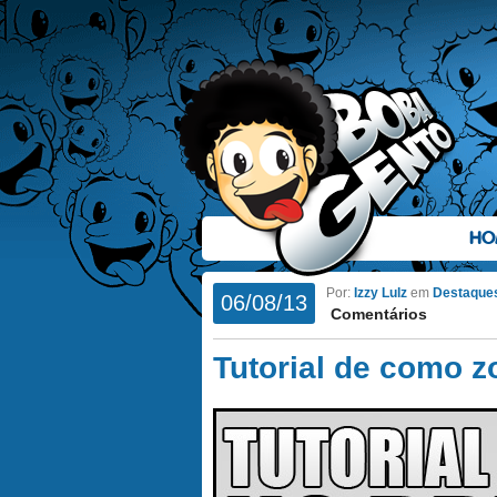
HO
Por:
Izzy Lulz
em
Destaque
06/08/13
Comentários
Tutorial de como z