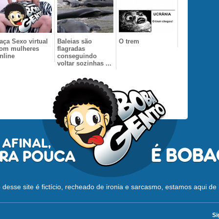
aça Sexo virtual
Baleias são
O trem
om mulheres
flagradas
nline
conseguindo
voltar sozinhas ...
desse site é fictício, recheado de ironia e sarcasmo, estamos aqui de 
Si