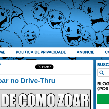
ME
POLÍTICA DE PRIVACIDADE
ANUNCIE
C
s
oar no Drive-Thru
BLO
(POR