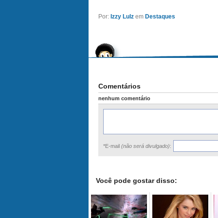
Por:
Izzy Lulz
em
Destaques
Comentários
nenhum comentário
*E-mail
(não será divulgado)
:
Você pode gostar disso: