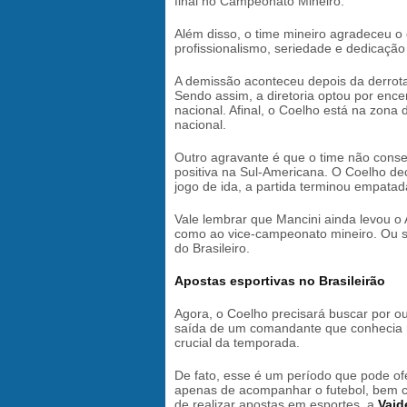
final no Campeonato Mineiro.
Além disso, o time mineiro agradeceu 
profissionalismo, seriedade e dedicação
A demissão aconteceu depois da derrota
Sendo assim, a diretoria optou por ence
nacional. Afinal, o Coelho está na zon
nacional.
Outro agravante é que o time não cons
positiva na Sul-Americana. O Coelho dec
jogo de ida, a partida terminou empata
Vale lembrar que Mancini ainda levou o 
como ao vice-campeonato mineiro. Ou s
do Brasileiro.
Apostas esportivas no Brasileirão
Agora, o Coelho precisará buscar por ou
saída de um comandante que conhecia 
crucial da temporada.
De fato, esse é um período que pode o
apenas de acompanhar o futebol, bem co
de realizar apostas em esportes, a
Vai