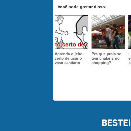
Você pode gostar disso:
Aprenda o jeito
Pra que praia se
L
certo de usar o
tem chafariz no
e
vaso sanitário
shopping?
p