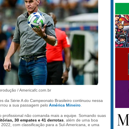
produção / Americafc.com.br
res da Série A do Campeonato Brasileiro continuou nessa
rrou a sua passagem pelo
América Mineiro
.
e o profissional não comanda mais a equipe. Somando suas
itórias, 30 empates e 41 derrotas
, além de uma boa
2022, com classificação para a Sul-Americana, e uma