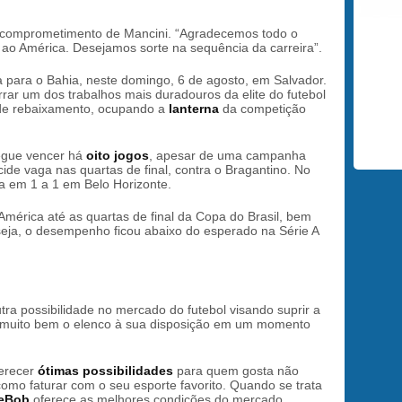
o comprometimento de Mancini. “Agradecemos todo o
 ao América. Desejamos sorte na sequência da carreira”.
 para o Bahia, neste domingo, 6 de agosto, em Salvador.
rrar um dos trabalhos mais duradouros da elite do futebol
a de rebaixamento, ocupando a
lanterna
da competição
egue vencer há
oito jogos
, apesar de uma campanha
ide vaga nas quartas de final, contra o Bragantino. No
da em 1 a 1 em Belo Horizonte.
América até as quartas de final da Copa do Brasil, bem
eja, o desempenho ficou abaixo do esperado na Série A
tra possibilidade no mercado do futebol visando suprir a
muito bem o elenco à sua disposição em um momento
ferecer
ótimas possibilidades
para quem gosta não
mo faturar com o seu esporte favorito. Quando se trata
deBob
oferece as melhores condições do mercado