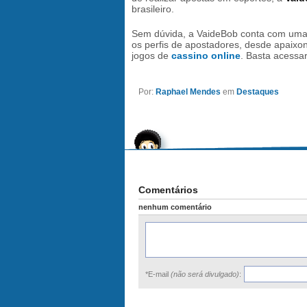
brasileiro.
Sem dúvida, a VaideBob conta com um
os perfis de apostadores, desde apaixon
jogos de
cassino online
. Basta acessar
Por:
Raphael Mendes
em
Destaques
Comentários
nenhum comentário
*E-mail
(não será divulgado)
: