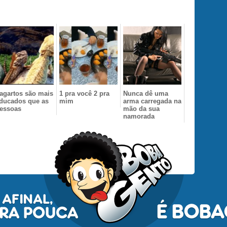
agartos são mais
1 pra você 2 pra
Nunca dê uma
ducados que as
mim
arma carregada na
essoas
mão da sua
namorada