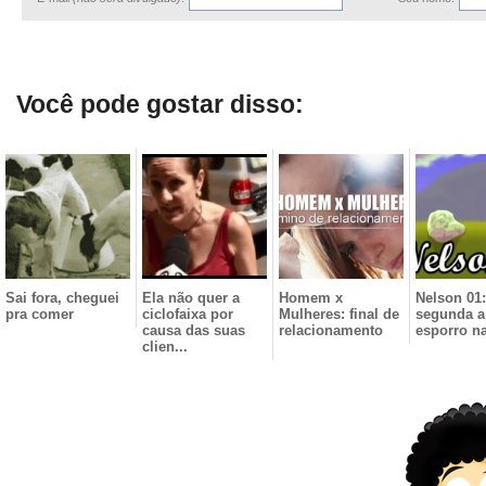
Você pode gostar disso:
Sai fora, cheguei
Ela não quer a
Homem x
Nelson 01
pra comer
ciclofaixa por
Mulheres: final de
segunda a 
causa das suas
relacionamento
esporro n
clien...