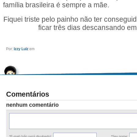
família brasileira é sempre a mãe.
Fiquei triste pelo painho não ter consegui
ficar três dias descansando e
Por:
Izzy Lulz
em
Comentários
nenhum comentário
*E-mail
(não será divulgado)
:
*Seu nome: