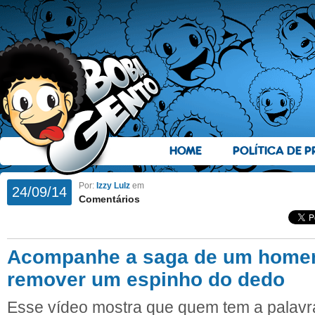
HOME
POLÍTICA DE P
Por:
Izzy Lulz
em
24/09/14
Comentários
Acompanhe a saga de um home
remover um espinho do dedo
Esse vídeo mostra que quem tem a palavra